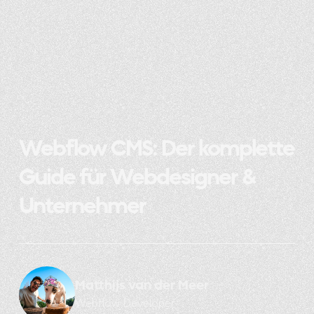
Webflow CMS: Der komplette
Guide für Webdesigner &
Unternehmer
Matthijs van der Meer
Webflow Developer