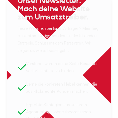
Unser Newsletter:
Mach deine Website
zum Umsatztreiber.
Teure Website, aber kaum Anfragen? Meist liegt
es nicht am Design, sondern an der fehlenden
Strategie. Schluss mit dem Rätselraten. Wir
zeigen dir, wie es besser geht:
Verstehe, warum deine Seite Besucher
verliert, statt sie zu binden.
Lerne die konkreten Hebel kennen, die
aus Klicks echte Kunden machen.
Erprobte Strategien aus unserem
Agenturalltag - ohne theoretischen