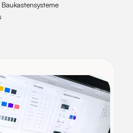
nd Baukastensysteme
s