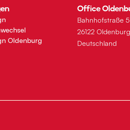
gen
Office Oldenb
gn
Bahnhofstraße 5
mwechsel
26122 Oldenbur
gn Oldenburg
Deutschland