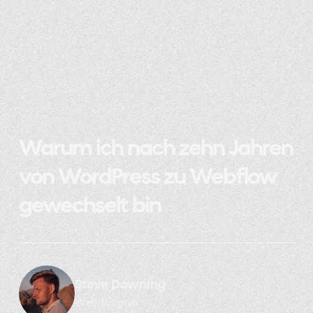
Warum ich nach zehn Jahren
von WordPress zu Webflow
gewechselt bin
Steve Downing
Webdesigner