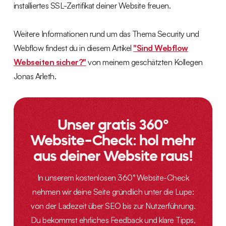
installiertes SSL-Zertifikat deiner Website freuen.
Weitere Informationen rund um das Thema Security und
Webflow findest du in diesem Artikel
"Sind Webflow
Webseiten sicher?"
von meinem geschätzten Kollegen
Jonas Arleth.
Unser gratis 360°
Website-Check: hol mehr
aus deiner Website raus!
In unserem kostenlosen 360° Website-Check
nehmen wir deine Seite gründlich unter die Lupe:
von der Ladezeit über SEO bis zur Nutzerführung.
Du bekommst ehrliches Feedback und klare Tipps,