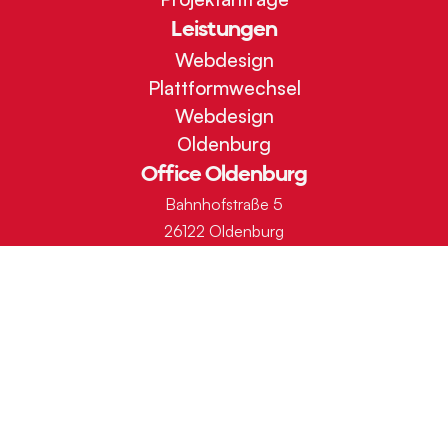
Leistungen
Webdesign
Plattformwechsel
Webdesign
Oldenburg
Office Oldenburg
Bahnhofstraße 5
26122 Oldenburg
Deutschland
Office
Amsterdam
Wibautstraat 129
1091 GL Amsterdam
Nederland