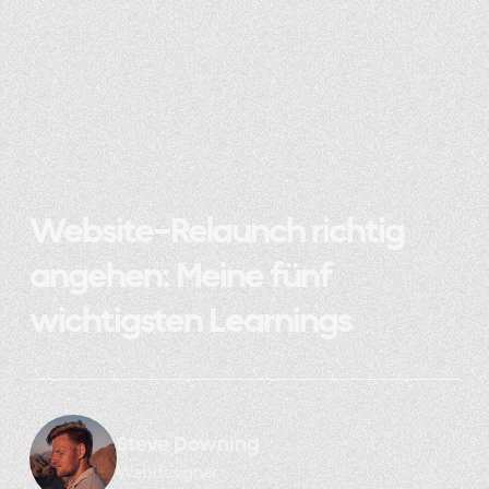
Website-Relaunch richtig
angehen: Meine fünf
wichtigsten Learnings
Steve Downing
Webdesigner